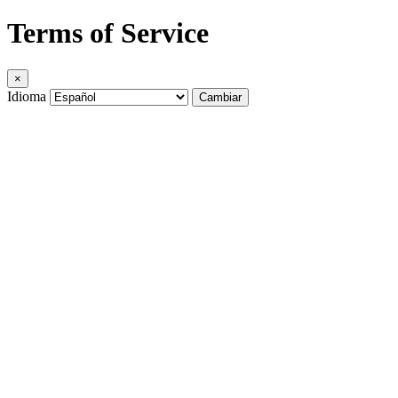
Terms of Service
×
Idioma