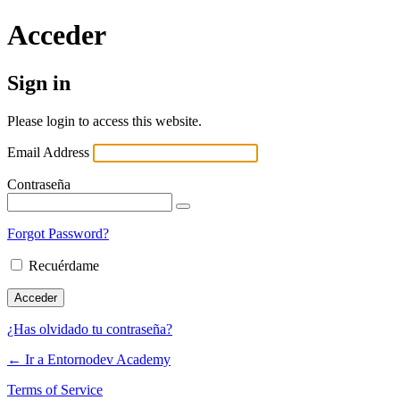
Acceder
Sign in
Please login to access this website.
Email Address
Contraseña
Forgot Password?
Recuérdame
¿Has olvidado tu contraseña?
← Ir a Entornodev Academy
Terms of Service